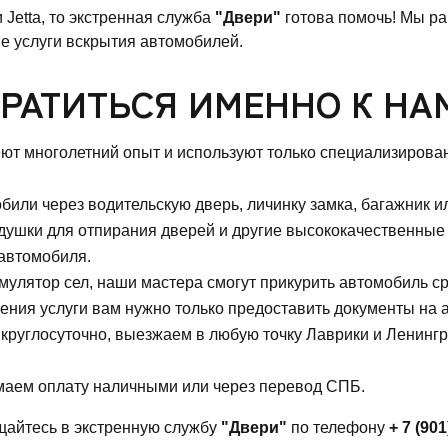
Jetta, то экстренная служба
"Двери"
готова помочь! Мы ра
е услуги вскрытия автомобилей.
РАТИТЬСЯ ИМЕННО К НА
т многолетний опыт и используют только специализирова
ли через водительскую дверь, личинку замка, багажник ил
ушки для отпирания дверей и другие высококачественные 
автомобиля.
мулятор сел, наши мастера смогут прикурить автомобиль ср
ния услуги вам нужно только предоставить документы на а
руглосуточно, выезжаем в любую точку Лаврики и Ленингр
аем оплату наличными или через перевод СПБ.
айтесь в экстренную службу
"Двери"
по телефону
+ 7 (901